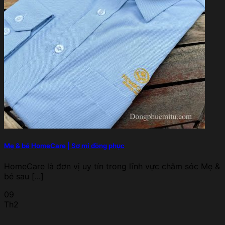
Mẹ & bé HomeCare | Sơ mi đồng phục
HomeCare là đơn vị uy tín trong lĩnh vực chăm sóc Mẹ &
bé sau [...]
09
Th2