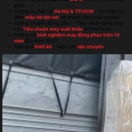
phục.
Xưởng có mặt tại
Hà Nội & TP.HCM
- Có nhân sự
đem
mẫu tới tận nơi
để khách hàng trải nghiệm.
Xưởng chuyên đồng phục - Tiêu chuẩn hàng may
kỹ (
Tiêu chuẩn may xuất khẩu
6-7mc/1cm).
Xưởng có
kinh nghiệm may đồng phục trên 10
năm
(
Từ năm 2011).
Miễn phí
thiết kế
- Miễn phí
vận chuyển
.