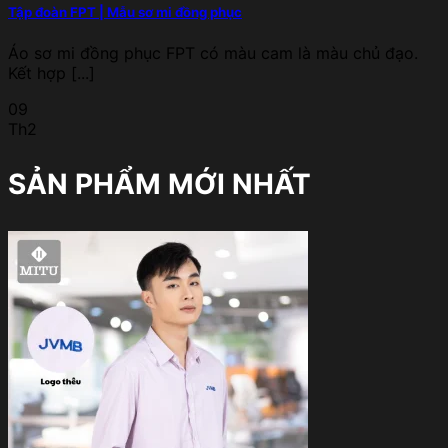
Tập đoàn FPT | Mẫu sơ mi đồng phục
Áo sơ mi đồng phục FPT có màu cam là màu chủ đạo.
Kết hợp [...]
09
Th2
SẢN PHẨM MỚI NHẤT