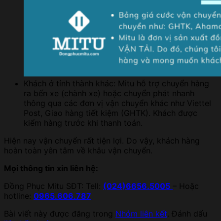
Khách ở tỉnh thành khác: Mitu hỗ trợ chuyển hàng
ra bến xe (chành xe) hoặc chuyển phát nhanh
thông qua các đơn vị vận chuyển khác như Viettel
Post, Giao hàng tiết kiệm (GHTK). Khách được
kiểm hàng trước khi thanh toán.
Hiện nay vận chuyển rất tiện lợi. Do vậy, khách hàng
hoàn toàn yên tâm về khâu vận chuyển.
Mọi thông tin xin liên hệ:
Đồng Phục Mitu SĐT: Tell:
(024)6656.5005
– Hoặc
hotline:
0965.606.787
Bài viết này được đăng trong
Nhóm liên kết
. Đánh dấu