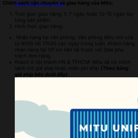
Chính sách vận chuyển và giao hàng của Mitu:
Quay trở lại cửa hàng
Thời gian giao hàng: 5-7 ngày hoặc 10-15 ngày tùy
từng sản phẩm.
Hình thức giao hàng:
Nhận hàng tại văn phòng: Văn phòng Mitu mở cửa
từ 8h00 tới 17h30 các ngày trong tuần. Khách hàng
nhận hàng tại VP xin liên hệ trước với Sale phụ
trách đơn hàng.
Khách ở nội thành HN & TPHCM: Mitu sẽ có chính
sách trợ giá ship hoặc miễn phí ship
(Theo bảng
giá ship bên dưới đây)
.