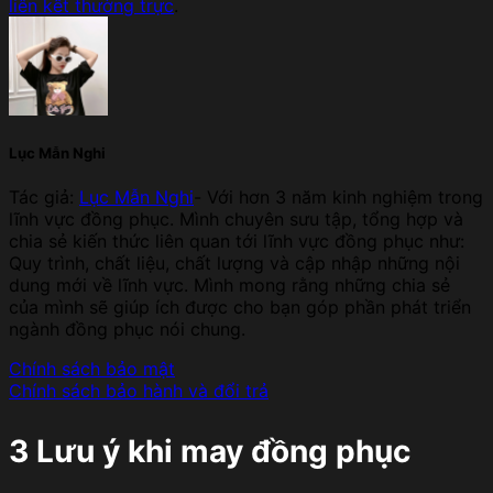
liên kết thường trực
.
Lục Mẫn Nghi
Tác giả:
Lục Mẫn Nghi
- Với hơn 3 năm kinh nghiệm trong
lĩnh vực đồng phục. Mình chuyên sưu tập, tổng hợp và
chia sẻ kiến thức liên quan tới lĩnh vực đồng phục như:
Quy trình, chất liệu, chất lượng và cập nhập những nội
dung mới về lĩnh vực. Mình mong rằng những chia sẻ
của mình sẽ giúp ích được cho bạn góp phần phát triển
ngành đồng phục nói chung.
Chính sách bảo mật
Chính sách bảo hành và đổi trả
3 Lưu ý khi may đồng phục