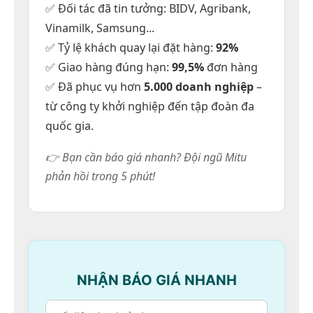
✅ Đối tác đã tin tưởng: BIDV, Agribank,
Vinamilk, Samsung...
✅ Tỷ lệ khách quay lại đặt hàng:
92%
✅ Giao hàng đúng hạn:
99,5%
đơn hàng
✅ Đã phục vụ hơn
5.000 doanh nghiệp
–
từ công ty khởi nghiệp đến tập đoàn đa
quốc gia.
👉 Bạn cần báo giá nhanh? Đội ngũ Mitu
phản hồi trong 5 phút!
NHẬN BÁO GIÁ NHANH
Một số kiểu phối áo sơ mi đẹp