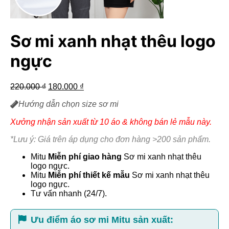
Sơ mi xanh nhạt thêu logo
ngực
Giá
Giá
220.000
₫
180.000
₫
gốc
hiện
Hướng dẫn chọn size sơ mi
là:
tại
220.000 ₫.
là:
Xưởng nhận sản xuất từ 10 áo & không bán lẻ mẫu này.
180.000 ₫.
*Lưu ý: Giá trên áp dụng cho đơn hàng >200 sản phẩm.
Mitu
Miễn phí giao hàng
Sơ mi xanh nhạt thêu
logo ngực.
Mitu
Miễn phí thiết kế mẫu
Sơ mi xanh nhạt thêu
logo ngực.
Tư vấn nhanh (24/7).
Ưu điểm áo sơ mi Mitu sản xuất: