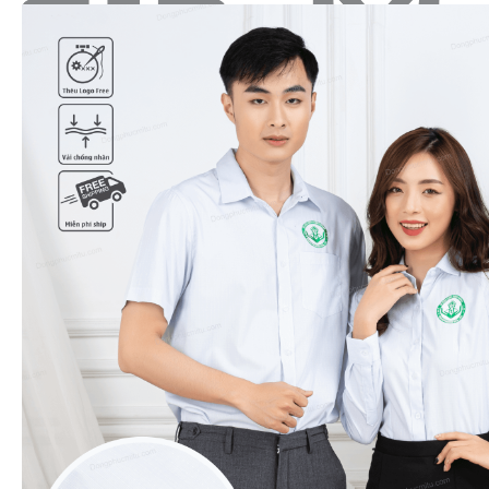
Tìm
kiếm:
Sản Phẩm
Áo thun polo cổ trụ
Áo thun T-shirt cổ tròn
Mũ - nón đồng phục
Quần áo BHLĐ
Áo sơ mi đồng phục
Đồng phục doanh nghiệp
Bộ đồ spa - Nail
Bộ vest đồng phục
Đồng phục khách sạn
Đồng phục nhà hàng
Áo chạy bộ & thi đấu
Áo khoác gió đồng phục
Bộ đồ bếp
Tạp dề
Bảng size
Bảng giá