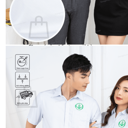
Dự Án – Khách Hàng
Giỏ hàng /
0
₫
0
Chưa có sản phẩm trong giỏ hàng.
Quay trở lại cửa hàng
0
Giỏ hàng
Chưa có sản phẩm trong giỏ hàng.
Quay trở lại cửa hàng