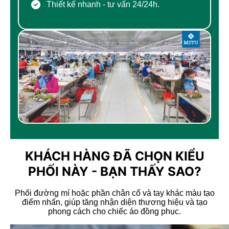
Thiết kế nhanh - tư vấn 24/24h.
CHÍNH SÁCH VẬN CHUYỂN
Hàng được đóng thùng + Bọc màng co chắc chắn.
KHÁCH HÀNG ĐÃ CHỌN KIỂU
PHỐI NÀY - BẠN THẤY SAO?
Phối đường mí hoặc phần chân cổ và tay khác màu tạo
điểm nhấn, giúp tăng nhận diện thương hiệu và tạo
phong cách cho chiếc áo đồng phục.