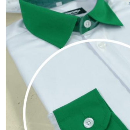
Đồng phục Mitu nhận thêu logo sắc nét theo yêu
cầu của khách hàng.
Máy thêu đời mới nhất hãng Tajima, thêu sắc nét
ngay cả chi tiết nhỏ.
Chỉ thêu xuất khẩu, bền, không phai màu, đa dạng
với hơn 2000 màu chỉ thêu.
Một số vị trí thêu logo áo sơ
mi