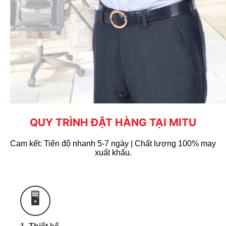
QUY TRÌNH ĐẶT HÀNG TẠI MITU
Cam kết: Tiến độ nhanh 5-7 ngày | Chất lượng 100% may
xuất khẩu.
Bảng giá chỉ mang tính chất tham khảo. Để có báo
Zalo
giá chính xác quý khách vui lòng liên hệ
🖥️
0965.606.787
hoặc Hotline:
để được tư vấn &
báo giá xưởng.