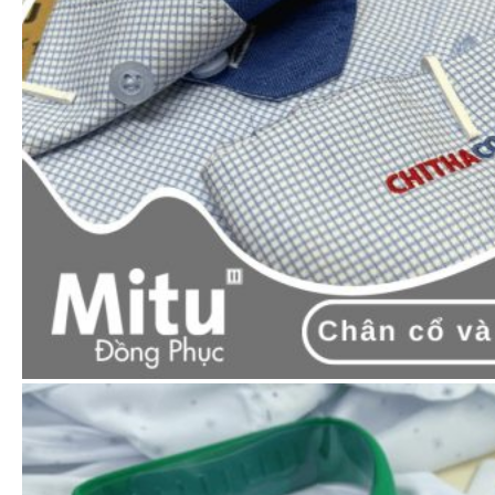
ƯU ĐÃI THÁNG NÀY
Áp dụng với các đơn hàng có giá trị >10tr.
Hướng dẫn đặt hàng
Zalo
Cách 1:
Nhắn ngay
hoặc gọi tới hotline:
0965.606.787
để được tư vấn và báo giá.
Cách 2: Thêm
sản phẩm
vào
giỏ hàng
& tiến hành
đặt
hàng.
Đội ngũ của Mitu sẽ liên hệ lại bạn
tư
vấn & báo giá
.
Quy trình đặt hàng tại Mitu: