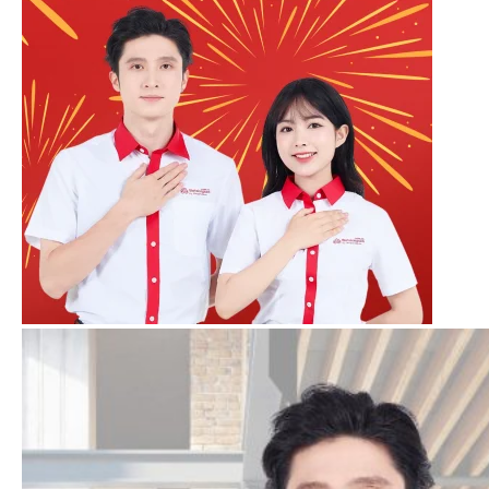
Bảng size chỉ mang tính chất tham
khảo. Ưu tiên thử size theo áo
thực tế (Mitu có bộ thử size riêng)
Ưu tiên chọn size thoải mái, ví dụ:
L/XL thì ưu tiên chọn size XL.
Liên hệ ngay đội ngũ của Mitu để
được hướng dẫn chọn size chính
xác nhất.
Bảng giá áo sơ mi (sản xuất theo yêu cầu)