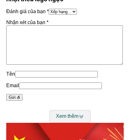
Đánh giá của bạn
*
Nhận xét của bạn
*
(Sơ mi xanh nhạt thêu logo ngực)
Mục lục
hiện
Tên
Thông tin chung:
Email
Bảng size sơ mi
Xem thêm