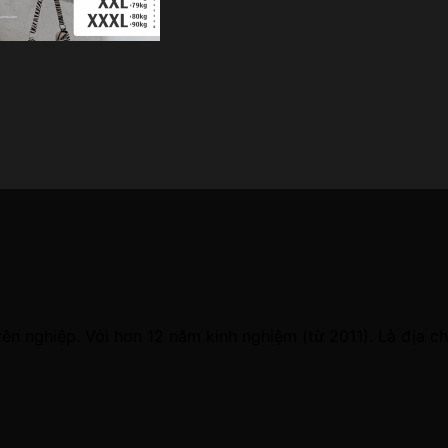
 nghiệp. Với hơn 12 năm kinh nghiệm (từ 2011). Là địa chỉ 