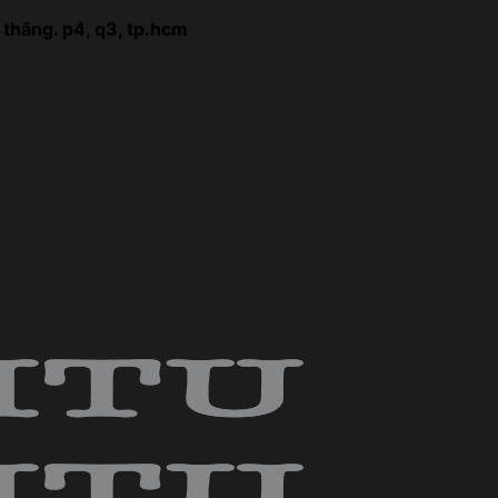
 thắng. p4, q3, tp.hcm