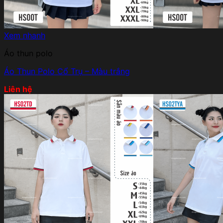
Xem nhanh
Áo thun polo
Áo Thun Polo Cổ Trụ – Màu trắng
Liên hệ