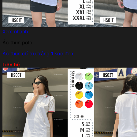
Quay trở lại cửa hàng
Xem nhanh
Áo thun polo
Áo thun cổ trụ trắng 1 sọc đen
Liên hệ