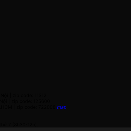
Nội | zip code: 11312
Nội | zip code: 125600
P.HCM | zip code: 722008
map
thứ 7 (8h30-12h).