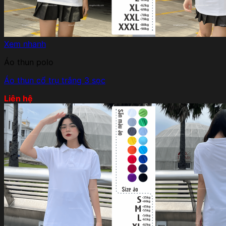
Xem nhanh
Áo thun polo
Áo thun cổ trụ trắng 3 sọc
Liên hệ