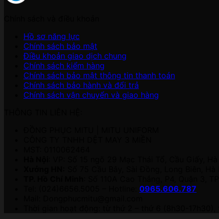
Chính sách và điều khoản
Hồ sơ năng lực
Chính sách bảo mật
Điều khoản giao dịch chung
Chính sách kiểm hàng
Chính sách bảo mật thông tin thanh toán
Chính sách bảo hành và đổi trả
Chính sách vận chuyển và giao hàng
THÔNG TIN LIÊN HỆ:
ĐỒNG PHỤC MITU | MITU UNIFORM
CÔNG TY TNHH DỆT MAY 3 MIỀN
MST: 0110062464
Hà Nội
: VP: Số 15 ngõ 29 Mạc Thái Tổ, Cầu Giấy, Hà 
Xưởng HN:
Số 75 Cầu Bây, Sài Đồng, Long Biên, Hà 
TP. Hồ Chí Minh
: Số 110A Cao Thắng, P4, Quận 3, T
Tel: (024)6656.5005 – Hotline:
0965.606.787
Mail:
Dongphucmitu@gmail.com
Thời gian hoạt động: từ thứ 2 – thứ 6 (8h30-17h30), 