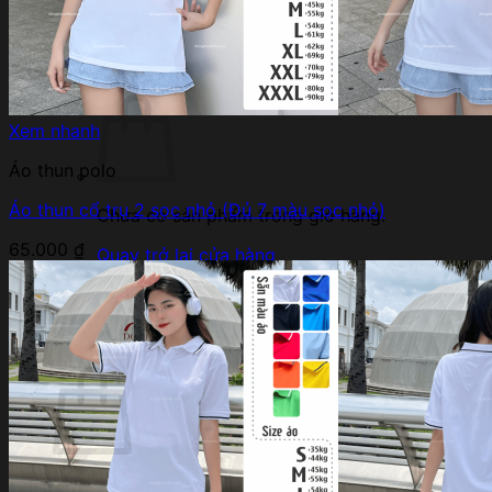
Bảng size
Bảng giá
Dự Án – Khách Hàng
Giỏ hàng /
0
₫
0
Xem nhanh
Áo thun polo
Áo thun cổ trụ 2 sọc nhỏ (Đủ 7 màu sọc nhỏ)
Chưa có sản phẩm trong giỏ hàng.
65.000
₫
Quay trở lại cửa hàng
0
Giỏ hàng
Chưa có sản phẩm trong giỏ hàng.