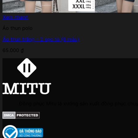
Xem nhanh
Áo thun polo
Áo thun trắng – 2 sọc to (6 màu)
65.000
₫
Đồng phục Mitu là xưởng sản xuất đồng phục chuyên