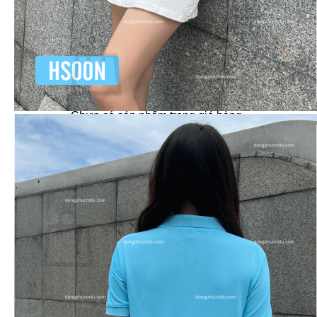
Dự Án – Khách Hàng
Giỏ hàng /
0
₫
0
Chưa có sản phẩm trong giỏ hàng.
Quay trở lại cửa hàng
0
Giỏ hàng
Chưa có sản phẩm trong giỏ hàng.
Quay trở lại cửa hàng