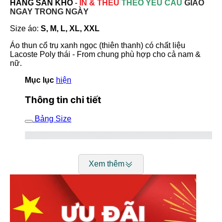
HÀNG SẴN KHO
-
IN & THÊU
THEO YÊU CẦU
GIAO
NGAY TRONG NGÀY
Size áo:
S, M, L, XL, XXL
Áo thun cổ trụ xanh ngọc (thiên thanh) có chất liệu
Lacoste Poly thái - From chung phù hợp cho cả nam &
nữ.
Mục lục
hiện
Thông tin chi tiết
Bảng Size
Xem thêm