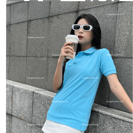
Tìm
kiếm:
Sản Phẩm
Áo thun polo cổ trụ
Áo thun T-shirt cổ tròn
Mũ - nón đồng phục
Quần áo BHLĐ
Áo sơ mi đồng phục
Đồng phục doanh nghiệp
Bộ đồ spa - Nail
Bộ vest đồng phục
Đồng phục khách sạn
Đồng phục nhà hàng
Áo chạy bộ & thi đấu
Áo khoác gió đồng phục
Bộ đồ bếp
Tạp dề
Bảng size
Bảng giá