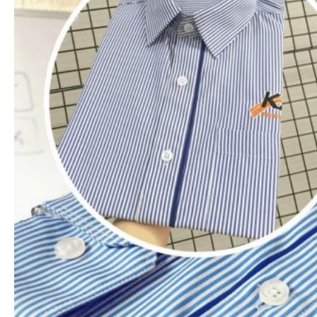
Xem nhanh
Áo thun polo
Áo thun cổ trụ 2 sọc nhỏ (Đủ 7 màu sọc nhỏ)
65.000
₫