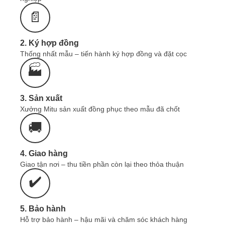
📄
ĐỒNG PHỤC MITU - NHẬN IN THÊU ÁO
THUN THEO YÊU CẦU
0965.606.787
Zalo
Liên hệ ngay:
hoặc
2. Ký hợp đồng
Thống nhất mẫu – tiến hành ký hợp đồng và đặt cọc
Bảng Giá Áo Thun Đồng Phục
🏭
Áo Thun Polo Cổ
Trụ Hàng Sẵn có mức giá
75k-110k
từ:
3. Sản xuất
Dòng áo thun
sản xuất theo yêu cầu
có giá từ:
Xưởng Mitu sản xuất đồng phục theo mẫu đã chốt
120-150k
🚚
Giá sản phẩm phụ thuộc vào: Số lượng, Chất
liệu, Quy cách sản phẩm.
4. Giao hàng
Giao tận nơi – thu tiền phần còn lại theo thỏa thuận
✔️
Quý khách có nhu cầu may đồng phục,
cần
tư vấn & báo giá nhanh 24/7
tại
Zalo
, gọi:
0965.606.787
hoặc
để lại SĐT
5. Bảo hành
tại đây:
Hỗ trợ bảo hành – hậu mãi và chăm sóc khách hàng