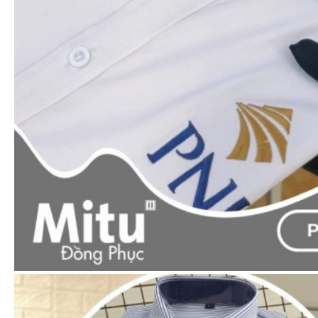
Xem nhanh
Áo thun polo
Áo thun cổ trụ cổ & tay 3 sọc (Đủ 8 màu áo)
65.000
₫