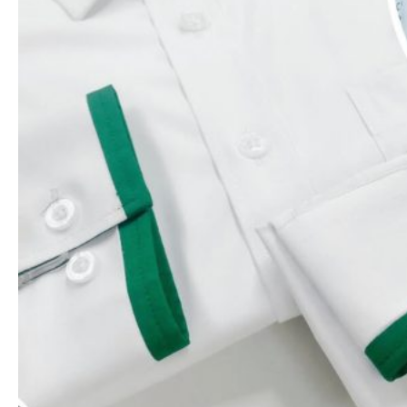
Xem nhanh
Áo thun polo
Áo thun trắng – 2 sọc to (6 màu)
65.000
₫