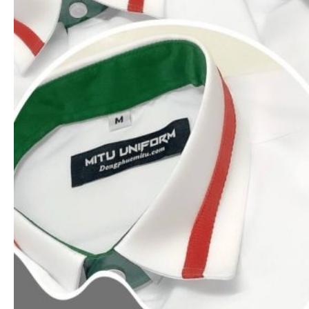
Xem nhanh
Áo thun polo
Áo thun cổ trụ màu trơn (Đủ 16 màu)