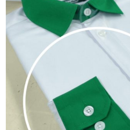
KHUYẾN MẠI & QUÀ TẶNG
Khi đặt đơn hàng có giá trị trên 5.000.000VNĐ
Đồng Phục Mitu Cam Kết
Là đơn vị may đồng phục Chuyên nghiệp. Với