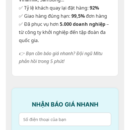
Áo thun polo
✅ Tỷ lệ khách quay lại đặt hàng:
92%
✅ Giao hàng đúng hạn:
99,5%
đơn hàng
Áo thun cổ trụ xanh ngọc 3 sọc
✅ Đã phục vụ hơn
5.000 doanh nghiệp
–
Liên hệ
từ công ty khởi nghiệp đến tập đoàn đa
quốc gia.
👉 Bạn cần báo giá nhanh? Đội ngũ Mitu
phản hồi trong 5 phút!
NHẬN BÁO GIÁ NHANH