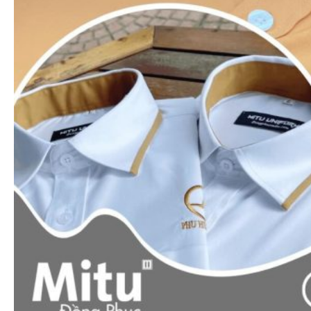
Xem nhanh
Áo thun polo
Áo thun cổ trụ 1 sọc (Đủ 9 màu áo)
65.000
₫