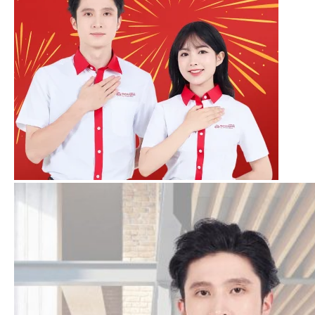
đàn hồi tối, màu sắc tươi và bền màu.
khách hàng muốn tham khảo thêm các chất liệu
khác cao cấp hơn, vui lòng liên hệ với Mitu.
In - Thêu Theo Yêu Cầu
Chất Liệu - Quy Cách
Dòng áo sẵn
của Mitu được sử dụng chất
liệu Lacoste Poly thái. Dòng chất liệu trung
bình (giá rẻ) được nhiều khách hàng lựa
chọn.
Đặc tính:
Thấm hút vừa phải, chống nhăn
tốt, đàn hồi tối, màu sắc tươi và bền màu.
Form áo:
Form chung nam nữ (Áo phù
hợp cho cả nam và nữ)
khách hàng muốn tham khảo thêm các chất liệu
khác cao cấp hơn, vui lòng liên hệ với Mitu.
Dịch Vụ In - Thêu Theo Yêu Cầu
Đồng phục Mitu nhận In - Thêu theo yêu cầu.
Với công nghệ in
đa dạng & Hiện đại như: In