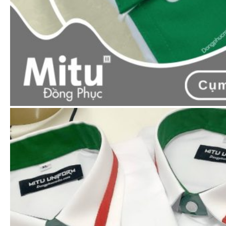
hơn 12 năm kinh nghiệm (Từ năm 2011). Đồng
phục Mitu cam kết:
Giá rẻ nhất với sản phẩm có chất lượng
tương đương ngoài thị trường
Chất lượng tốt nhất so với các sản phẩm
có mức giá tương đương ngoài thị trường.
SẢN PHẨM CÙNG LOẠI