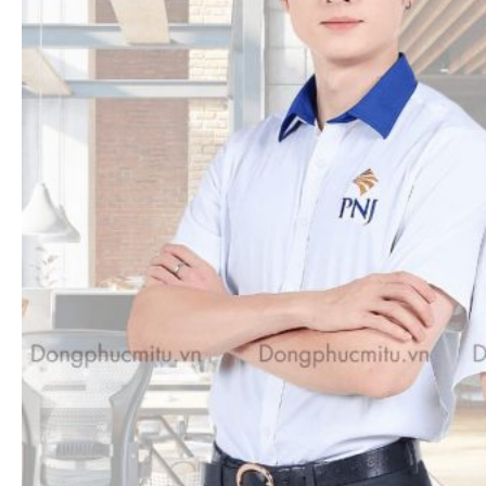
lụa (in lưới), In Pet, In chuyển nhiệt, In Kỹ thuật
số DTS.