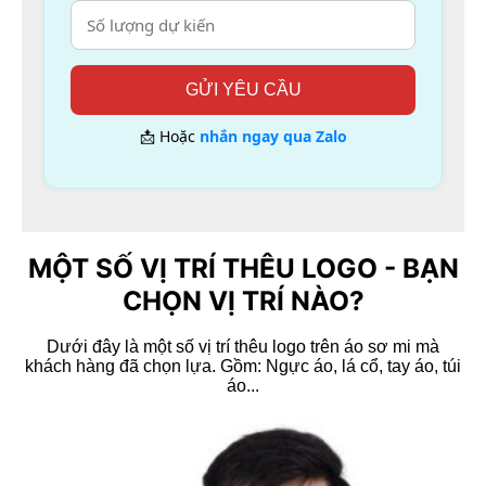
GỬI YÊU CẦU
📩 Hoặc
nhắn ngay qua Zalo
MỘT SỐ VỊ TRÍ THÊU LOGO - BẠN
Xem nhanh
CHỌN VỊ TRÍ NÀO?
Áo thun polo
Dưới đây là một số vị trí thêu logo trên áo sơ mi mà
Áo thun cổ trụ đỏ 3 sọc
khách hàng đã chọn lựa. Gồm: Ngực áo, lá cổ, tay áo, túi
áo...
Liên hệ