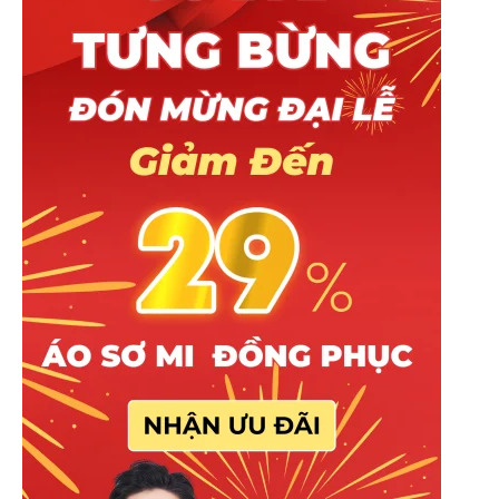
Đối với khách hàng cần size áo lớn hơn
(từ 4XL trở lên), hãy liên hệ ngay với Mitu
qua
Zalo:0965.606.787
để được tư vấn và
hỗ trợ.
Chất liệu & quy cách áo
* Dòng áo sẵn của Mitu được sử dụng chất liệu
Lacoste Poly thái. Dòng chất liệu trung bình (giá
rẻ) được nhiều khách hàng lựa chọn.
* Đặc tính: Thấm hút vừa phải, chống nhăn tốt,