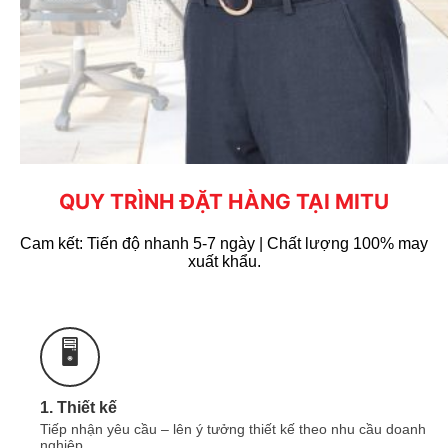
Công nghệ thêu
với máy thêu đời mới nhất
(Hãng máy thêu tajima) giúp hình thêu sắc nét,
ngay kể cả chi tiết nhỏ. Đa dạng màu sắc chỉ
thêu, chỉ thêu chống nhiễm màu, màu sắc tươi
sáng.
QUY TRÌNH ĐẶT HÀNG TẠI MITU
Cam kết: Tiến độ nhanh 5-7 ngày | Chất lượng 100% may
xuất khẩu.
🖥️
1. Thiết kế
Tiếp nhận yêu cầu – lên ý tưởng thiết kế theo nhu cầu doanh
nghiệp