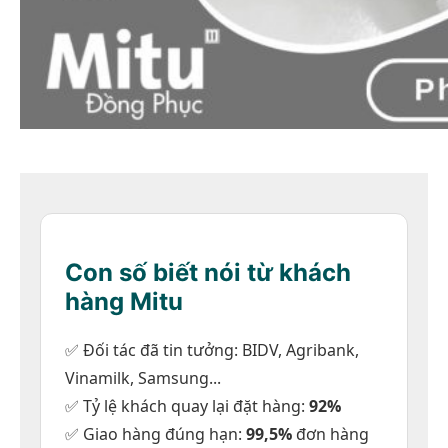
Con số biết nói từ khách
hàng Mitu
Xem nhanh
✅ Đối tác đã tin tưởng: BIDV, Agribank,
Vinamilk, Samsung...
Áo thun polo
✅ Tỷ lệ khách quay lại đặt hàng:
92%
Áo thun cổ trụ xanh ngọc 3 sọc
✅ Giao hàng đúng hạn:
99,5%
đơn hàng