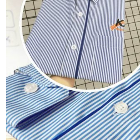
Xem nhanh
Áo thun polo
Áo thun cổ trụ 2 sọc nhỏ (Đủ 7 màu sọc nhỏ)
65.000
₫