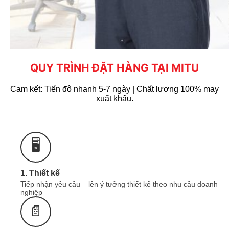
thêu, chỉ thêu chống nhiễm màu, màu sắc tươi
sáng.
QUY TRÌNH ĐẶT HÀNG TẠI MITU
Cam kết: Tiến độ nhanh 5-7 ngày | Chất lượng 100% may
xuất khẩu.
🖥️
1. Thiết kế
Tiếp nhận yêu cầu – lên ý tưởng thiết kế theo nhu cầu doanh
nghiệp
ĐỒNG PHỤC MITU - NHẬN IN THÊU ÁO
📄
THUN THEO YÊU CẦU
0965.606.787
Zalo
Liên hệ ngay:
hoặc