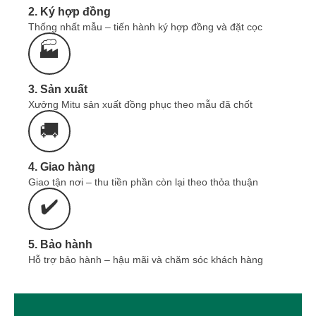
2. Ký hợp đồng
Bảng Giá Áo Thun Đồng Phục
Thống nhất mẫu – tiến hành ký hợp đồng và đặt cọc
Áo Thun Polo Cổ
Trụ Hàng Sẵn có mức giá
🏭
75k-110k
từ:
3. Sản xuất
Dòng áo thun
sản xuất theo yêu cầu
có giá từ:
120-150k
Xưởng Mitu sản xuất đồng phục theo mẫu đã chốt
🚚
Giá sản phẩm phụ thuộc vào: Số lượng, Chất
liệu, Quy cách sản phẩm.
4. Giao hàng
Giao tận nơi – thu tiền phần còn lại theo thỏa thuận
Quý khách có nhu cầu may đồng phục,
✔️
cần
tư vấn & báo giá nhanh 24/7
tại
Zalo
, gọi:
0965.606.787
hoặc
để lại SĐT
tại đây:
5. Bảo hành
Hỗ trợ bảo hành – hậu mãi và chăm sóc khách hàng