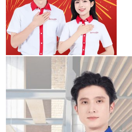
In - Thêu Theo Yêu Cầu
Chất Liệu - Quy Cách
Dòng áo sẵn
của Mitu được sử dụng chất
liệu Lacoste Poly thái. Dòng chất liệu trung
bình (giá rẻ) được nhiều khách hàng lựa
chọn.
Đặc tính:
Thấm hút vừa phải, chống nhăn
tốt, đàn hồi tối, màu sắc tươi và bền màu.
Form áo:
Form chung nam nữ (Áo phù
hợp cho cả nam và nữ)
khách hàng muốn tham khảo thêm các chất liệu
khác cao cấp hơn, vui lòng liên hệ với Mitu.
Dịch Vụ In - Thêu Theo Yêu Cầu
Đồng phục Mitu nhận In - Thêu theo yêu cầu.
Với công nghệ in
đa dạng & Hiện đại như: In
lụa (in lưới), In Pet, In chuyển nhiệt, In Kỹ thuật
số DTS.