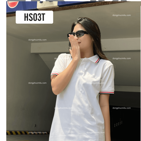
Tìm
kiếm:
Sản Phẩm
Áo thun polo cổ trụ
Áo thun T-shirt cổ tròn
Mũ - nón đồng phục
Quần áo BHLĐ
Áo sơ mi đồng phục
Đồng phục doanh nghiệp
Bộ đồ spa - Nail
Bộ vest đồng phục
Đồng phục khách sạn
Đồng phục nhà hàng
Áo chạy bộ & thi đấu
Áo khoác gió đồng phục
Bộ đồ bếp
Tạp dề
Bảng size
Bảng giá