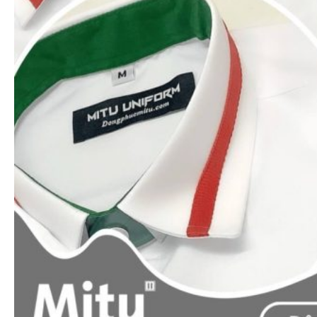
Xem nhanh
Áo thun polo
Áo thun cổ trụ màu trơn (Đủ 16 màu)
65.000
₫