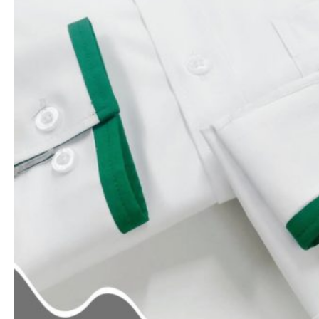
Xem nhanh
Áo thun polo
Áo thun trắng – 2 sọc to (6 màu)
65.000
₫