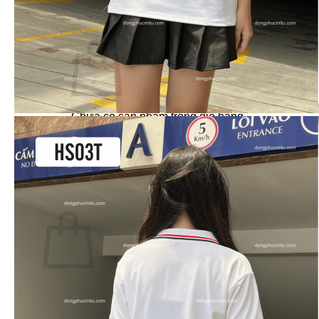
Dự Án – Khách Hàng
Giỏ hàng /
0
₫
0
Chưa có sản phẩm trong giỏ hàng.
Quay trở lại cửa hàng
0
Giỏ hàng
Chưa có sản phẩm trong giỏ hàng.
Quay trở lại cửa hàng