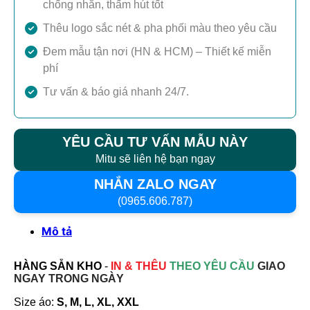
chống nhăn, thấm hút tốt
Thêu logo sắc nét & pha phối màu theo yêu cầu
Đem mẫu tận nơi (HN & HCM) – Thiết kế miễn
phí
Tư vấn & báo giá nhanh 24/7.
YÊU CẦU TƯ VẤN MẪU NÀY
Mitu sẽ liên hệ bạn ngay
NHẮN ZALO NGAY
(0965.606.787)
Mô tả
HÀNG SẴN KHO
-
IN & THÊU
THEO YÊU CẦU
GIAO
NGAY TRONG NGÀY
Size áo:
S, M, L, XL, XXL