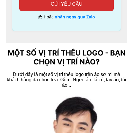
GỬI YÊU CẦU
📩 Hoặc
nhắn ngay qua Zalo
MỘT SỐ VỊ TRÍ THÊU LOGO - BẠN
Xem nhanh
CHỌN VỊ TRÍ NÀO?
Áo thun polo
Áo thun cổ trụ đỏ 3 sọc
Dưới đây là một số vị trí thêu logo trên áo sơ mi mà
khách hàng đã chọn lựa. Gồm: Ngực áo, lá cổ, tay áo, túi
Liên hệ
áo...