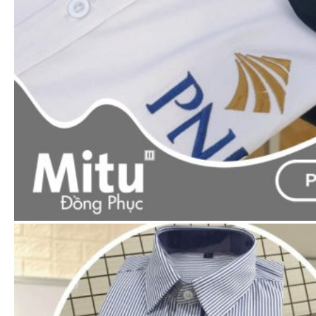
Áo thun cổ trụ cổ & tay 3 sọc (Đủ 8 màu áo)
65.000
₫