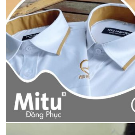
Xem nhanh
Áo thun polo
Áo thun cổ trụ 1 sọc (Đủ 9 màu áo)
65.000
₫