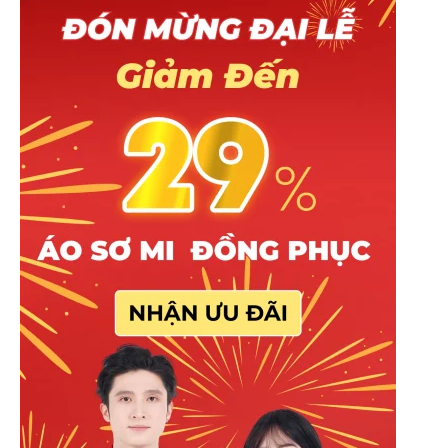
Đối với khách hàng cần size áo lớn hơn
(từ 4XL trở lên), hãy liên hệ ngay với Mitu
qua
Zalo:0965.606.787
để được tư vấn và
hỗ trợ.
Chất liệu & quy cách áo
* Dòng áo sẵn của Mitu được sử dụng chất liệu
Lacoste Poly thái. Dòng chất liệu trung bình (giá
rẻ) được nhiều khách hàng lựa chọn.
* Đặc tính: Thấm hút vừa phải, chống nhăn tốt,
đàn hồi tối, màu sắc tươi và bền màu.
khách hàng muốn tham khảo thêm các chất liệu
khác cao cấp hơn, vui lòng liên hệ với Mitu.