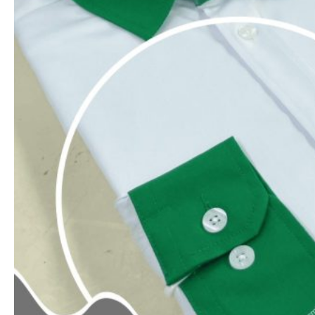
KHUYẾN MẠI & QUÀ TẶNG
Khi đặt đơn hàng có giá trị trên 5.000.000VNĐ
Đồng Phục Mitu Cam Kết
Là đơn vị may đồng phục Chuyên nghiệp. Với
hơn 12 năm kinh nghiệm (Từ năm 2011). Đồng
phục Mitu cam kết:
Giá rẻ nhất với sản phẩm có chất lượng
tương đương ngoài thị trường