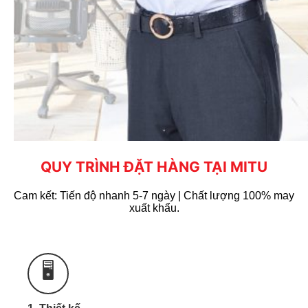
QUY TRÌNH ĐẶT HÀNG TẠI MITU
Cam kết: Tiến độ nhanh 5-7 ngày | Chất lượng 100% may
xuất khẩu.
Bảng giá chỉ mang tính chất tham khảo. Để có báo
Zalo
giá chính xác quý khách vui lòng liên hệ
🖥️
0965.606.787
hoặc Hotline:
để được tư vấn &
báo giá xưởng.