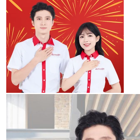
Bảng size chỉ mang tính chất tham
khảo. Ưu tiên thử size theo áo
thực tế (Mitu có bộ thử size riêng)
Ưu tiên chọn size thoải mái, ví dụ:
L/XL thì ưu tiên chọn size XL.
Liên hệ ngay đội ngũ của Mitu để
được hướng dẫn chọn size chính
xác nhất.
Bảng giá áo sơ mi (sản xuất theo yêu cầu)