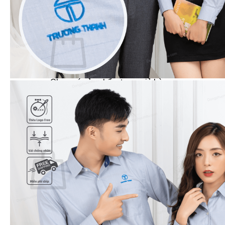
Dự Án – Khách Hàng
Giỏ hàng /
0
₫
0
Chưa có sản phẩm trong giỏ hàng.
Quay trở lại cửa hàng
0
Giỏ hàng
Chưa có sản phẩm trong giỏ hàng.
Quay trở lại cửa hàng