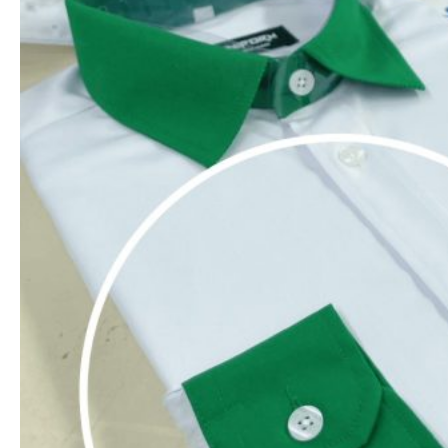
Đồng phục Mitu nhận thêu logo sắc nét theo yêu
cầu của khách hàng.
Máy thêu đời mới nhất hãng Tajima, thêu sắc nét
ngay cả chi tiết nhỏ.
Chỉ thêu xuất khẩu, bền, không phai màu, đa dạng
với hơn 2000 màu chỉ thêu.
Một số vị trí thêu logo áo sơ
mi