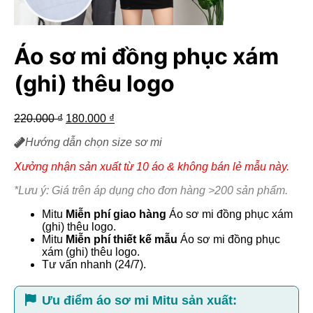
Áo sơ mi đồng phục xám
(ghi) thêu logo
Giá
Giá
220.000
₫
180.000
₫
gốc
hiện
Hướng dẫn chọn size sơ mi
là:
tại
220.000 ₫.
là:
Xưởng nhận sản xuất từ 10 áo & không bán lẻ mẫu này.
180.000 ₫.
*Lưu ý: Giá trên áp dụng cho đơn hàng >200 sản phẩm.
Mitu
Miễn phí giao hàng
Áo sơ mi đồng phục xám
(ghi) thêu logo.
Mitu
Miễn phí thiết kế mẫu
Áo sơ mi đồng phục
xám (ghi) thêu logo.
Tư vấn nhanh (24/7).
Ưu điểm áo sơ mi Mitu sản xuất: