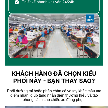
Thiết kế nhanh - tư vấn 24/24h.
CHÍNH SÁCH VẬN CHUYỂN
Hàng được đóng thùng + Bọc màng co chắc chắn.
KHÁCH HÀNG ĐÃ CHỌN KIỂU
PHỐI NÀY - BẠN THẤY SAO?
Phối đường mí hoặc phần chân cổ và tay khác màu tạo
điểm nhấn, giúp tăng nhận diện thương hiệu và tạo
phong cách cho chiếc áo đồng phục.