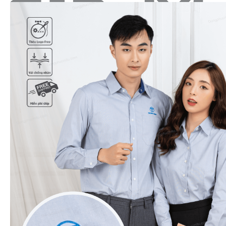
Tìm
kiếm:
Sản Phẩm
Áo thun polo cổ trụ
Áo thun T-shirt cổ tròn
Mũ - nón đồng phục
Quần áo BHLĐ
Áo sơ mi đồng phục
Đồng phục doanh nghiệp
Bộ đồ spa - Nail
Bộ vest đồng phục
Đồng phục khách sạn
Đồng phục nhà hàng
Áo chạy bộ & thi đấu
Áo khoác gió đồng phục
Bộ đồ bếp
Tạp dề
Bảng size
Bảng giá