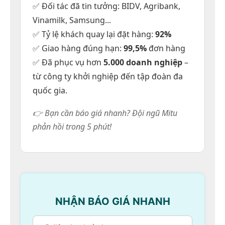
✅ Đối tác đã tin tưởng: BIDV, Agribank,
Vinamilk, Samsung...
✅ Tỷ lệ khách quay lại đặt hàng:
92%
✅ Giao hàng đúng hạn:
99,5%
đơn hàng
✅ Đã phục vụ hơn
5.000 doanh nghiệp
–
từ công ty khởi nghiệp đến tập đoàn đa
quốc gia.
👉 Bạn cần báo giá nhanh? Đội ngũ Mitu
phản hồi trong 5 phút!
NHẬN BÁO GIÁ NHANH
Một số kiểu phối áo sơ mi đẹp