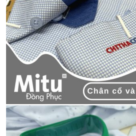
ƯU ĐÃI THÁNG NÀY
Áp dụng với các đơn hàng có giá trị >10tr.
Hướng dẫn đặt hàng
Zalo
Cách 1:
Nhắn ngay
hoặc gọi tới hotline:
0965.606.787
để được tư vấn và báo giá.
Cách 2: Thêm
sản phẩm
vào
giỏ hàng
& tiến hành
đặt
hàng.
Đội ngũ của Mitu sẽ liên hệ lại bạn
tư
vấn & báo giá
.
Quy trình đặt hàng tại Mitu: