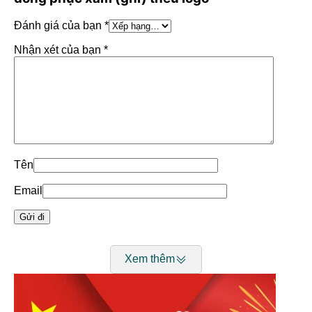
Đánh giá của bạn
*
Nhận xét của bạn
*
(Áo sơ mi đồng phục xám (ghi) thêu logo)
Mục lục
hiện
Tên
Thông tin chung:
Email
Bảng size sơ mi
Xem thêm