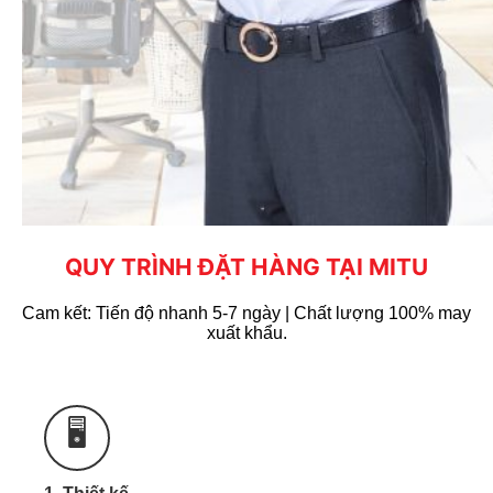
QUY TRÌNH ĐẶT HÀNG TẠI MITU
Cam kết: Tiến độ nhanh 5-7 ngày | Chất lượng 100% may
xuất khẩu.
Bảng giá chỉ mang tính chất tham khảo. Để có báo
Zalo
giá chính xác quý khách vui lòng liên hệ
🖥️
0965.606.787
hoặc Hotline:
để được tư vấn &
báo giá xưởng.