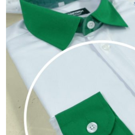
Đồng phục Mitu nhận thêu logo sắc nét theo yêu
cầu của khách hàng.
Máy thêu đời mới nhất hãng Tajima, thêu sắc nét
ngay cả chi tiết nhỏ.
Chỉ thêu xuất khẩu, bền, không phai màu, đa dạng
với hơn 2000 màu chỉ thêu.
Một số vị trí thêu logo áo sơ
mi