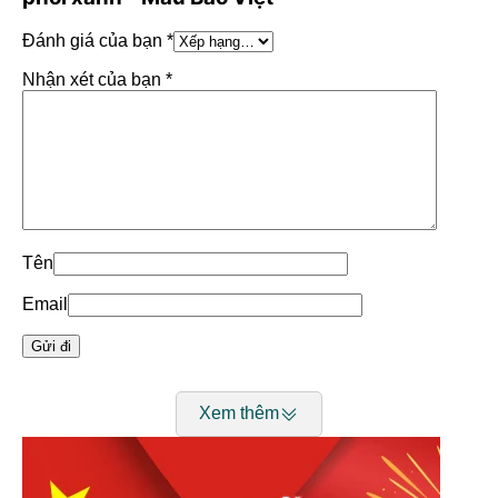
Đánh giá của bạn
*
Nhận xét của bạn
*
(Sơ mi trắng phối xanh – Mẫu Bảo Việt)
Mục lục
hiện
Tên
Thông tin chung:
Email
Bảng size sơ mi
Xem thêm