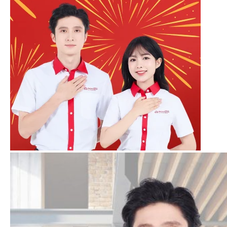
Bảng size chỉ mang tính chất tham
khảo. Ưu tiên thử size theo áo
thực tế (Mitu có bộ thử size riêng)
Ưu tiên chọn size thoải mái, ví dụ:
L/XL thì ưu tiên chọn size XL.
Liên hệ ngay đội ngũ của Mitu để
được hướng dẫn chọn size chính
xác nhất.
Bảng giá áo sơ mi (sản xuất theo yêu cầu)