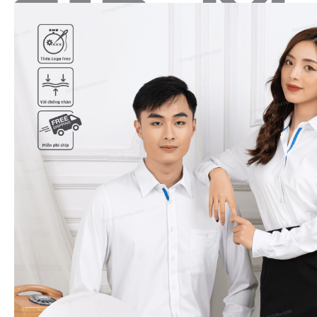
Tìm
kiếm:
Sản Phẩm
Áo thun polo cổ trụ
Áo thun T-shirt cổ tròn
Mũ - nón đồng phục
Quần áo BHLĐ
Áo sơ mi đồng phục
Đồng phục doanh nghiệp
Bộ đồ spa - Nail
Bộ vest đồng phục
Đồng phục khách sạn
Đồng phục nhà hàng
Áo chạy bộ & thi đấu
Áo khoác gió đồng phục
Bộ đồ bếp
Tạp dề
Bảng size
Bảng giá