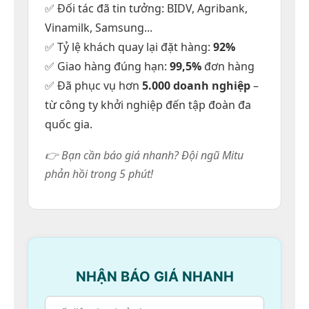
✅ Đối tác đã tin tưởng: BIDV, Agribank,
Vinamilk, Samsung...
✅ Tỷ lệ khách quay lại đặt hàng:
92%
✅ Giao hàng đúng hạn:
99,5%
đơn hàng
✅ Đã phục vụ hơn
5.000 doanh nghiệp
–
từ công ty khởi nghiệp đến tập đoàn đa
quốc gia.
👉 Bạn cần báo giá nhanh? Đội ngũ Mitu
phản hồi trong 5 phút!
NHẬN BÁO GIÁ NHANH
Một số kiểu phối áo sơ mi đẹp