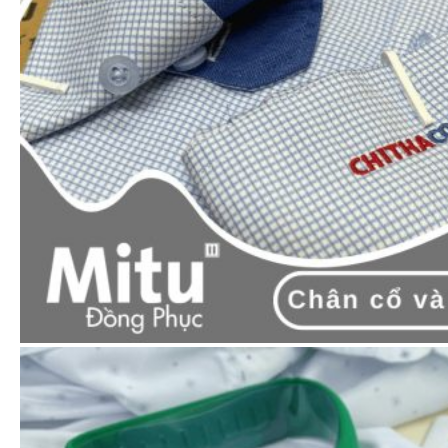
ƯU ĐÃI THÁNG NÀY
Áp dụng với các đơn hàng có giá trị >10tr.
Hướng dẫn đặt hàng
Zalo
Cách 1:
Nhắn ngay
hoặc gọi tới hotline:
0965.606.787
để được tư vấn và báo giá.
Cách 2: Thêm
sản phẩm
vào
giỏ hàng
& tiến hành
đặt
hàng.
Đội ngũ của Mitu sẽ liên hệ lại bạn
tư
vấn & báo giá
.
Quy trình đặt hàng tại Mitu: