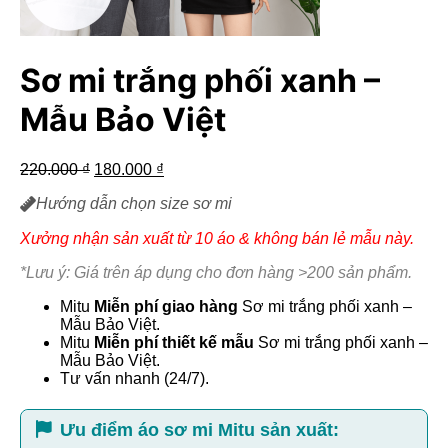
Sơ mi trắng phối xanh –
Mẫu Bảo Việt
Giá
Giá
220.000
₫
180.000
₫
gốc
hiện
Hướng dẫn chọn size sơ mi
là:
tại
220.000 ₫.
là:
Xưởng nhận sản xuất từ 10 áo & không bán lẻ mẫu này.
180.000 ₫.
*Lưu ý: Giá trên áp dụng cho đơn hàng >200 sản phẩm.
Mitu
Miễn phí giao hàng
Sơ mi trắng phối xanh –
Mẫu Bảo Việt.
Mitu
Miễn phí thiết kế mẫu
Sơ mi trắng phối xanh –
Mẫu Bảo Việt.
Tư vấn nhanh (24/7).
Ưu điểm áo sơ mi Mitu sản xuất: