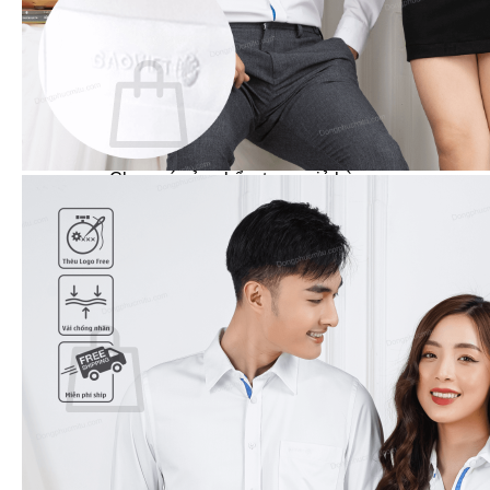
Dự Án – Khách Hàng
Giỏ hàng /
0
₫
0
Chưa có sản phẩm trong giỏ hàng.
Quay trở lại cửa hàng
0
Giỏ hàng
Chưa có sản phẩm trong giỏ hàng.
Quay trở lại cửa hàng