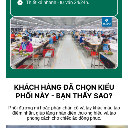
Thiết kế nhanh - tư vấn 24/24h.
CHÍNH SÁCH VẬN CHUYỂN
Hàng được đóng thùng + Bọc màng co chắc chắn.
KHÁCH HÀNG ĐÃ CHỌN KIỂU
PHỐI NÀY - BẠN THẤY SAO?
Phối đường mí hoặc phần chân cổ và tay khác màu tạo
điểm nhấn, giúp tăng nhận diện thương hiệu và tạo
phong cách cho chiếc áo đồng phục.