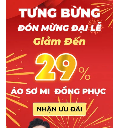
Đối với khách hàng cần size áo lớn hơn
(từ 4XL trở lên), hãy liên hệ ngay với Mitu
qua
Zalo:0965.606.787
để được tư vấn và
hỗ trợ.
Chất liệu & quy cách áo
* Dòng áo sẵn của Mitu được sử dụng chất liệu
Lacoste Poly thái. Dòng chất liệu trung bình (giá
rẻ) được nhiều khách hàng lựa chọn.
* Đặc tính: Thấm hút vừa phải, chống nhăn tốt,
đàn hồi tối, màu sắc tươi và bền màu.