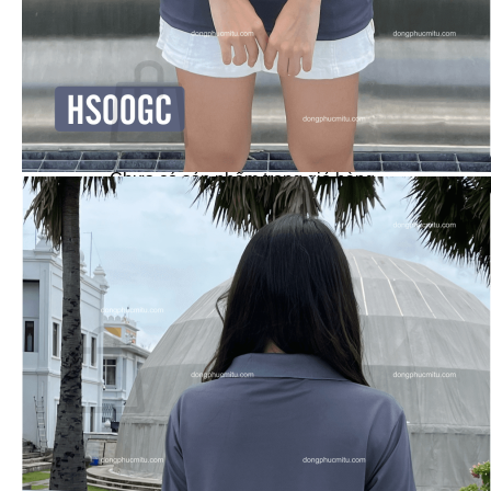
Dự Án – Khách Hàng
Giỏ hàng /
0
₫
0
Chưa có sản phẩm trong giỏ hàng.
Quay trở lại cửa hàng
0
Giỏ hàng
Chưa có sản phẩm trong giỏ hàng.
Quay trở lại cửa hàng