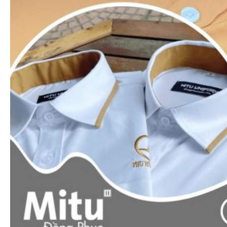
Xem nhanh
Áo thun polo
Áo thun cổ trụ 1 sọc (Đủ 9 màu áo)
65.000
₫