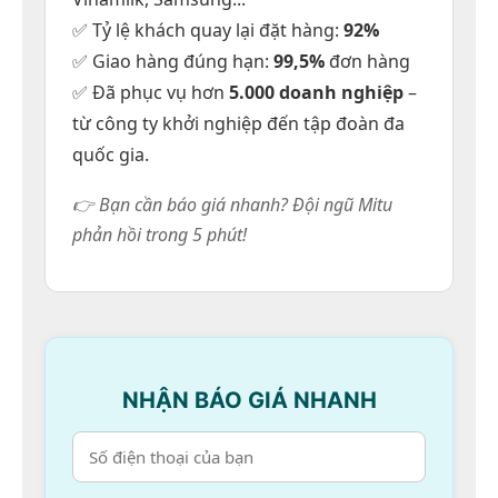
Áo thun polo
✅ Tỷ lệ khách quay lại đặt hàng:
92%
Áo thun cổ trụ xanh ngọc 3 sọc
✅ Giao hàng đúng hạn:
99,5%
đơn hàng
Liên hệ
✅ Đã phục vụ hơn
5.000 doanh nghiệp
–
từ công ty khởi nghiệp đến tập đoàn đa
quốc gia.
👉 Bạn cần báo giá nhanh? Đội ngũ Mitu
phản hồi trong 5 phút!
NHẬN BÁO GIÁ NHANH