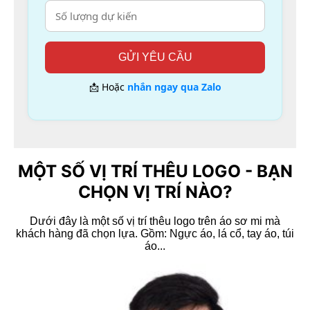
GỬI YÊU CẦU
📩 Hoặc
nhắn ngay qua Zalo
MỘT SỐ VỊ TRÍ THÊU LOGO - BẠN
Xem nhanh
CHỌN VỊ TRÍ NÀO?
Áo thun polo
Áo thun cổ trụ đỏ 3 sọc
Dưới đây là một số vị trí thêu logo trên áo sơ mi mà
khách hàng đã chọn lựa. Gồm: Ngực áo, lá cổ, tay áo, túi
Liên hệ
áo...