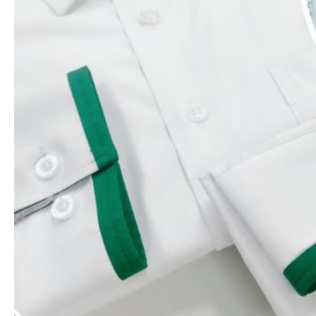
Xem nhanh
Áo thun polo
Áo thun trắng – 2 sọc to (6 màu)
65.000
₫