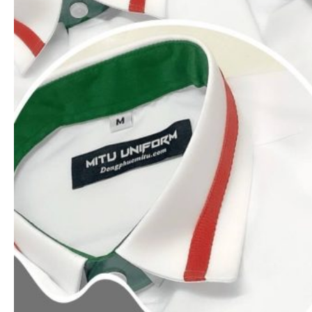
Xem nhanh
Áo thun polo
Áo thun cổ trụ màu trơn (Đủ 16 màu)