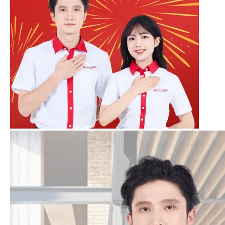
khách hàng muốn tham khảo thêm các chất liệu
khác cao cấp hơn, vui lòng liên hệ với Mitu.
In - Thêu Theo Yêu Cầu
Chất Liệu - Quy Cách
Dòng áo sẵn
của Mitu được sử dụng chất
liệu Lacoste Poly thái. Dòng chất liệu trung
bình (giá rẻ) được nhiều khách hàng lựa
chọn.
Đặc tính:
Thấm hút vừa phải, chống nhăn
tốt, đàn hồi tối, màu sắc tươi và bền màu.
Form áo:
Form chung nam nữ (Áo phù
hợp cho cả nam và nữ)
khách hàng muốn tham khảo thêm các chất liệu
khác cao cấp hơn, vui lòng liên hệ với Mitu.
Dịch Vụ In - Thêu Theo Yêu Cầu
Đồng phục Mitu nhận In - Thêu theo yêu cầu.
Với công nghệ in
đa dạng & Hiện đại như: In
lụa (in lưới), In Pet, In chuyển nhiệt, In Kỹ thuật