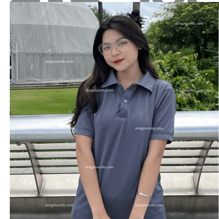
Tìm
kiếm:
Sản Phẩm
Áo thun polo cổ trụ
Áo thun T-shirt cổ tròn
Mũ - nón đồng phục
Quần áo BHLĐ
Áo sơ mi đồng phục
Đồng phục doanh nghiệp
Bộ đồ spa - Nail
Bộ vest đồng phục
Đồng phục khách sạn
Đồng phục nhà hàng
Áo chạy bộ & thi đấu
Áo khoác gió đồng phục
Bộ đồ bếp
Tạp dề
Bảng size
Bảng giá