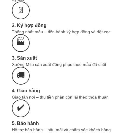
ĐỒNG PHỤC MITU - NHẬN IN THÊU ÁO
📄
THUN THEO YÊU CẦU
0965.606.787
Zalo
Liên hệ ngay:
hoặc
2. Ký hợp đồng
Bảng Giá Áo Thun Đồng Phục
Thống nhất mẫu – tiến hành ký hợp đồng và đặt cọc
Áo Thun Polo Cổ
Trụ Hàng Sẵn có mức giá
🏭
75k-110k
từ:
3. Sản xuất
Dòng áo thun
sản xuất theo yêu cầu
có giá từ:
120-150k
Xưởng Mitu sản xuất đồng phục theo mẫu đã chốt
🚚
Giá sản phẩm phụ thuộc vào: Số lượng, Chất
liệu, Quy cách sản phẩm.
4. Giao hàng
Giao tận nơi – thu tiền phần còn lại theo thỏa thuận
Quý khách có nhu cầu may đồng phục,
✔️
cần
tư vấn & báo giá nhanh 24/7
tại
Zalo
, gọi:
0965.606.787
hoặc
để lại SĐT
tại đây:
5. Bảo hành
Hỗ trợ bảo hành – hậu mãi và chăm sóc khách hàng