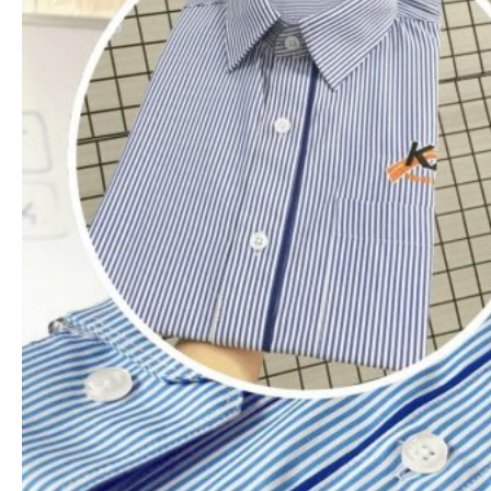
Xem nhanh
Áo thun polo
Áo thun cổ trụ 2 sọc nhỏ (Đủ 7 màu sọc nhỏ)
65.000
₫