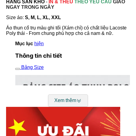
HÀNG SẴN KHO
-
IN & THÊU
THEO YÊU CẦU
GIAO
NGAY TRONG NGÀY
Size áo:
S, M, L, XL, XXL
Áo thun cổ trụ màu ghi tối (Xám chì) có chất liệu Lacoste
Poly thái - From chung phù hợp cho cả nam & nữ.
Mục lục
hiện
Thông tin chi tiết
Bảng Size
Xem thêm