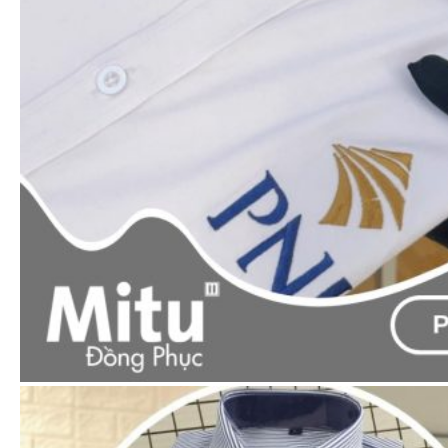
Xem nhanh
Áo thun polo
Áo thun cổ trụ cổ & tay 3 sọc (Đủ 8 màu áo)
65.000
₫